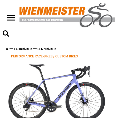
>
FAHRRÄDER
RENNRÄDER
PERFORMANCE RACE-BIKES / CUSTOM BIKES