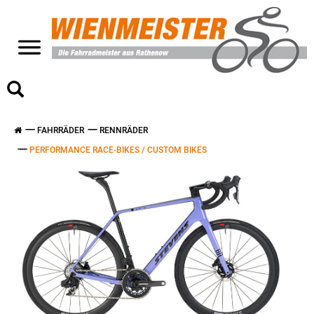
>
FAHRRÄDER
RENNRÄDER
PERFORMANCE RACE-BIKES / CUSTOM BIKES