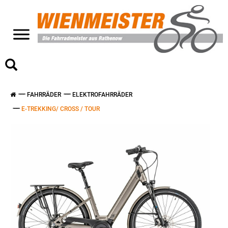
>
FAHRRÄDER
ELEKTROFAHRRÄDER
E-TREKKING/ CROSS / TOUR