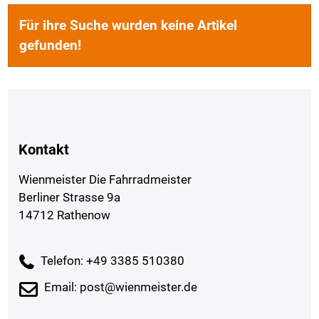
PREISFILTER ANWENDEN
Cityräder
Cyclocross-Bikes
E-City
Für ihre Suche wurden keine Artikel
E-Crossover /SUV / Gravel
E-MTB Fully
gefunden!
E-MTB Hardtail
E-Trekking/ Cross / Tour
Endurance Race-Bikes
Fitness-Bikes
Gravel
Hybridräder
Kinderräder
Kontakt
MTB-Hardtail
MTB-STVZO
Performance Race-Bikes / Custom Bikes
Wienmeister Die Fahrradmeister
Berliner Strasse 9a
Rennräder
Trekkingräder
14712 Rathenow
Telefon: +49 3385 510380
Email: post@wienmeister.de