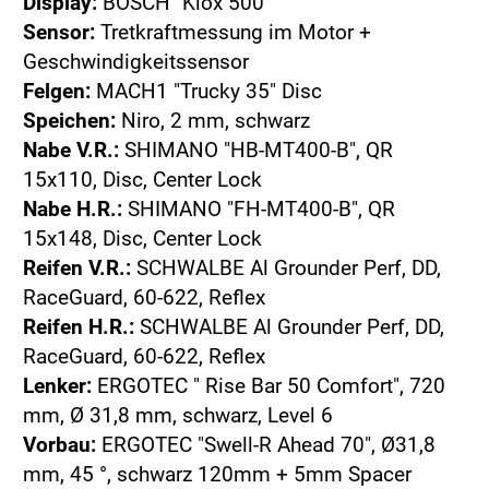
Display:
BOSCH "Kiox 500"
Sensor:
Tretkraftmessung im Motor +
Geschwindigkeitssensor
Felgen:
MACH1 "Trucky 35" Disc
Speichen:
Niro, 2 mm, schwarz
Nabe V.R.:
SHIMANO "HB-MT400-B", QR
15x110, Disc, Center Lock
Nabe H.R.:
SHIMANO "FH-MT400-B", QR
15x148, Disc, Center Lock
Reifen V.R.:
SCHWALBE Al Grounder Perf, DD,
RaceGuard, 60-622, Reflex
Reifen H.R.:
SCHWALBE Al Grounder Perf, DD,
RaceGuard, 60-622, Reflex
Lenker:
ERGOTEC " Rise Bar 50 Comfort", 720
mm, Ø 31,8 mm, schwarz, Level 6
Vorbau:
ERGOTEC "Swell-R Ahead 70", Ø31,8
mm, 45 °, schwarz 120mm + 5mm Spacer