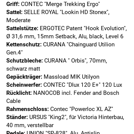
Griff:
CONTEC "Merge Trekking Ergo"
Sattel:
SELLE ROYAL "Lookin HD Stonex",
Moderate
Sattelstütze:
ERGOTEC Patent "Hook Evolution",
Ø 31,6 mm, 15mm Setback, Alu, black, Level 6
Kettenschutz:
CURANA "Chainguard Utilion
Gen.4"
Schutzbleche:
CURANA " Orbis", 70mm,
schwarz matt
Gepäckträger:
Massload MIK Utilyon
Scheinwerfer:
CONTEC "Dlux 120 E+" 120 Lux
Rücklicht:
NANOCOB incl. Fender and Bosch
Cable
Rahmenschloss:
Contec "Powerloc XL AZ"
Ständer:
URSUS "King2", für Victoria Hinterbau,
40 mm, verstellbar
Pedale:
UNION "SP-828", Alu, Antislip