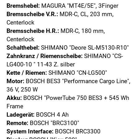
Bremshebel:
MAGURA "MT4E/5E", 3Finger
Bremsscheibe V.R.:
MDR-C, CL, 203 mm,
Centerlock
Bremsscheibe H.R.:
MDR-C, 180 mm,
Centerlock
Schalthebel:
SHIMANO "Deore SL-M5130-R10"
Zahnkranz / Riemenscheibe:
SHIMANO "CS-
LG400-10 " 11-43 Z. silber
Kette / Riemen:
SHIMANO "CN-LG500"
Motor:
BOSCH BES3 "Performance Cargo Line",
36 V, 250 W
Akku:
BOSCH "PowerTube 750 BES3 + 545 Wh
Frame
Ladegerät:
BOSCH 4 Ah
Remote:
BOSCH "BRC3100"
System Interface:
BOSCH BRC3300