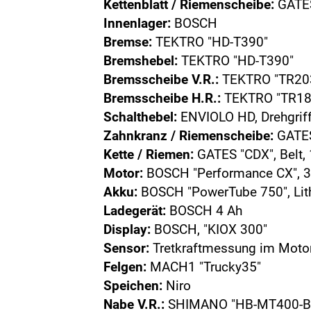
Kettenblatt / Riemenscheibe:
GATES
Innenlager:
BOSCH
Bremse:
TEKTRO "HD-T390"
Bremshebel:
TEKTRO "HD-T390"
Bremsscheibe V.R.:
TEKTRO "TR203
Bremsscheibe H.R.:
TEKTRO "TR180
Schalthebel:
ENVIOLO HD, Drehgriff
Zahnkranz / Riemenscheibe:
GATES
Kette / Riemen:
GATES "CDX", Belt,
Motor:
BOSCH "Performance CX", 3
Akku:
BOSCH "PowerTube 750", Lit
Ladegerät:
BOSCH 4 Ah
Display:
BOSCH, "KIOX 300"
Sensor:
Tretkraftmessung im Motor
Felgen:
MACH1 "Trucky35"
Speichen:
Niro
Nabe V.R.:
SHIMANO "HB-MT400-B", 3