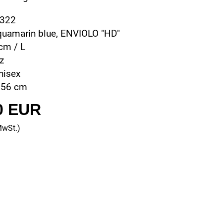
0322
aquamarin blue, ENVIOLO "HD"
cm / L
z
nisex
 56 cm
0 EUR
MwSt.)