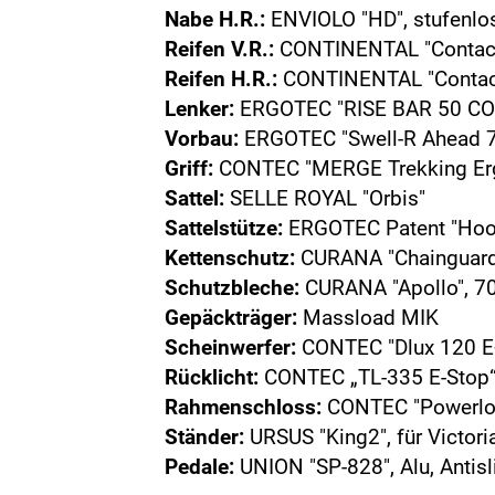
Nabe H.R.:
ENVIOLO "HD", stufenlo
Reifen V.R.:
CONTINENTAL "Contact 
Reifen H.R.:
CONTINENTAL "Contact 
Lenker:
ERGOTEC "RISE BAR 50 CO
Vorbau:
ERGOTEC "Swell-R Ahead 7
Griff:
CONTEC "MERGE Trekking Er
Sattel:
SELLE ROYAL "Orbis"
Sattelstütze:
ERGOTEC Patent "Hook 
Kettenschutz:
CURANA "Chainguard
Schutzbleche:
CURANA "Apollo", 7
Gepäckträger:
Massload MIK
Scheinwerfer:
CONTEC "Dlux 120 E
Rücklicht:
CONTEC „TL-335 E-Stop“,
Rahmenschloss:
CONTEC "Powerlo
Ständer:
URSUS "King2", für Victori
Pedale:
UNION "SP-828", Alu, Antisl