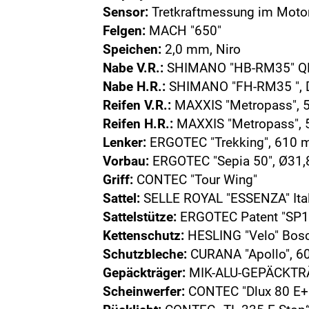
Sensor:
Tretkraftmessung im Motor
Felgen:
MACH "650"
Speichen:
2,0 mm, Niro
Nabe V.R.:
SHIMANO "HB-RM35" QR,
Nabe H.R.:
SHIMANO "FH-RM35 ", D
Reifen V.R.:
MAXXIS "Metropass", 5
Reifen H.R.:
MAXXIS "Metropass", 5
Lenker:
ERGOTEC "Trekking", 610 
Vorbau:
ERGOTEC "Sepia 50", Ø31,8
Griff:
CONTEC "Tour Wing"
Sattel:
SELLE ROYAL "ESSENZA" Ital
Sattelstütze:
ERGOTEC Patent "SP10"
Kettenschutz:
HESLING "Velo" Bos
Schutzbleche:
CURANA "Apollo", 60
Gepäckträger:
MIK-ALU-GEPÄCKTRÄ
Scheinwerfer:
CONTEC "Dlux 80 E+