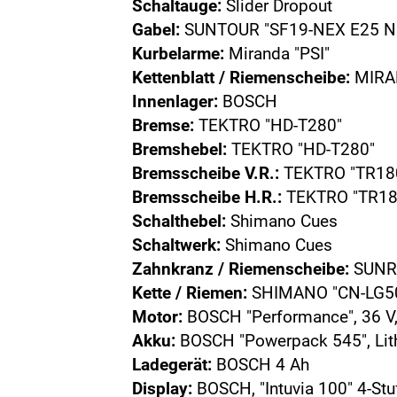
Schaltauge:
Slider Dropout
Gabel:
SUNTOUR "SF19-NEX E25 NLO
Kurbelarme:
Miranda "PSI"
Kettenblatt / Riemenscheibe:
MIRAN
Innenlager:
BOSCH
Bremse:
TEKTRO "HD-T280"
Bremshebel:
TEKTRO "HD-T280"
Bremsscheibe V.R.:
TEKTRO "TR180
Bremsscheibe H.R.:
TEKTRO "TR180
Schalthebel:
Shimano Cues
Schaltwerk:
Shimano Cues
Zahnkranz / Riemenscheibe:
SUNRA
Kette / Riemen:
SHIMANO "CN-LG5
Motor:
BOSCH "Performance", 36 V
Akku:
BOSCH "Powerpack 545", Lit
Ladegerät:
BOSCH 4 Ah
Display:
BOSCH, "Intuvia 100" 4-Stu