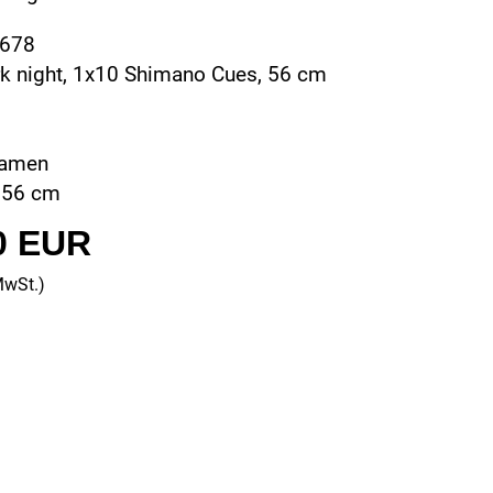
0678
rk night, 1x10 Shimano Cues, 56 cm
Damen
 56 cm
0 EUR
MwSt.)