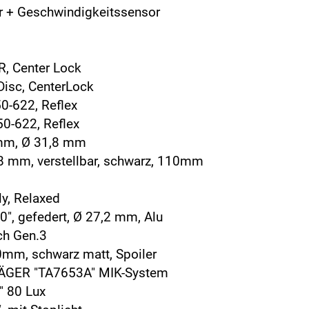
 + Geschwindigkeitssensor
 Center Lock
isc, CenterLock
0-622, Reflex
0-622, Reflex
mm, Ø 31,8 mm
 mm, verstellbar, schwarz, 110mm
y, Relaxed
, gefedert, Ø 27,2 mm, Alu
ch Gen.3
mm, schwarz matt, Spoiler
GER "TA7653A" MIK-System
" 80 Lux