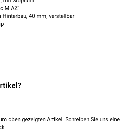
 mit Stoplicht
c M AZ"
a Hinterbau, 40 mm, verstellbar
ip
rtikel?
um oben gezeigten Artikel. Schreiben Sie uns eine
ck