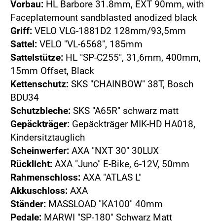
Vorbau:
HL Barbore 31.8mm, EXT 90mm, with
Faceplatemount sandblasted anodized black
Griff:
VELO VLG-1881D2 128mm/93,5mm
Sattel:
VELO "VL-6568", 185mm
Sattelstütze:
HL "SP-C255", 31,6mm, 400mm,
15mm Offset, Black
Kettenschutz:
SKS "CHAINBOW" 38T, Bosch
BDU34
Schutzbleche:
SKS "A65R" schwarz matt
Gepäckträger:
Gepäckträger MIK-HD HA018,
Kindersitztauglich
Scheinwerfer:
AXA "NXT 30" 30LUX
Rücklicht:
AXA "Juno" E-Bike, 6-12V, 50mm
Rahmenschloss:
AXA "ATLAS L"
Akkuschloss:
AXA
Ständer:
MASSLOAD "KA100" 40mm
Pedale:
MARWI "SP-180" Schwarz Matt