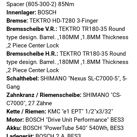
Spacer (805-300-2) 85Nm
Innenlager:
BOSCH
Bremse:
TEKTRO HD-T280 3-Finger
Bremsscheibe V.R.:
TEKTRO TR180-35 Round
type design. Barrel. ,180MM ,1.8MM Thickness
,2 Piece Center Lock
Bremsscheibe H.R.:
TEKTRO TR180-35 Round
type design. Barrel. ,180MM ,1.8MM Thickness
,2 Piece Center Lock
Schalthebel:
SHIMANO "Nexus SL-C7000-5", 5-
Gang
Zahnkranz / Riemenscheibe:
SHIMANO "CS-
C7000", 27 Zähne
Kette / Riemen:
KMC "e1 EPT" 1/2"x3/32"
Motor:
BOSCH "Drive Unit Performance" BES3
Akku:
BOSCH "PowerTube 540" 540Wh, BES3
Ladegerät:
BOSCH 2 A, BES3