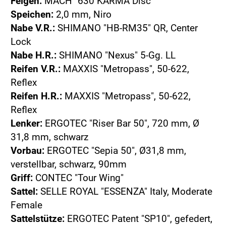
Felgen:
MACH "630 KARMA Disc"
Speichen:
2,0 mm, Niro
Nabe V.R.:
SHIMANO "HB-RM35" QR, Center
Lock
Nabe H.R.:
SHIMANO "Nexus" 5-Gg. LL
Reifen V.R.:
MAXXIS "Metropass", 50-622,
Reflex
Reifen H.R.:
MAXXIS "Metropass", 50-622,
Reflex
Lenker:
ERGOTEC "Riser Bar 50", 720 mm, Ø
31,8 mm, schwarz
Vorbau:
ERGOTEC "Sepia 50", Ø31,8 mm,
verstellbar, schwarz, 90mm
Griff:
CONTEC "Tour Wing"
Sattel:
SELLE ROYAL "ESSENZA" Italy, Moderate
Female
Sattelstütze:
ERGOTEC Patent "SP10", gefedert,