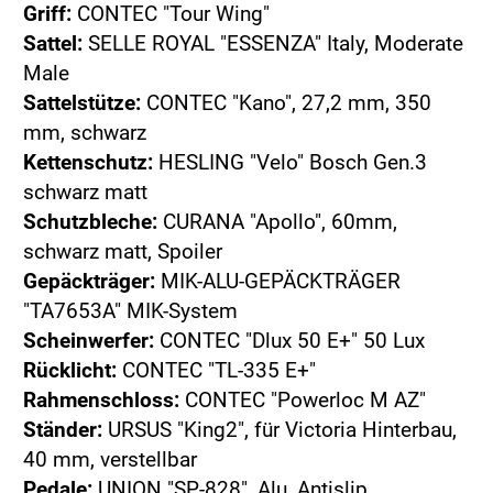
Griff:
CONTEC "Tour Wing"
Sattel:
SELLE ROYAL "ESSENZA" Italy, Moderate
Male
Sattelstütze:
CONTEC "Kano", 27,2 mm, 350
mm, schwarz
Kettenschutz:
HESLING "Velo" Bosch Gen.3
schwarz matt
Schutzbleche:
CURANA "Apollo", 60mm,
schwarz matt, Spoiler
Gepäckträger:
MIK-ALU-GEPÄCKTRÄGER
"TA7653A" MIK-System
Scheinwerfer:
CONTEC "Dlux 50 E+" 50 Lux
Rücklicht:
CONTEC "TL-335 E+"
Rahmenschloss:
CONTEC "Powerloc M AZ"
Ständer:
URSUS "King2", für Victoria Hinterbau,
40 mm, verstellbar
Pedale:
UNION "SP-828", Alu, Antislip