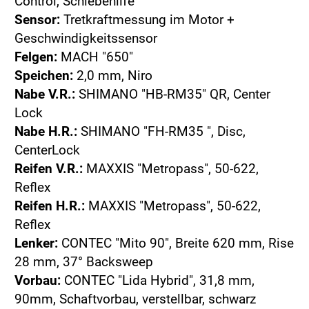
Control, Schiebehilfe
Sensor:
Tretkraftmessung im Motor +
Geschwindigkeitssensor
Felgen:
MACH "650"
Speichen:
2,0 mm, Niro
Nabe V.R.:
SHIMANO "HB-RM35" QR, Center
Lock
Nabe H.R.:
SHIMANO "FH-RM35 ", Disc,
CenterLock
Reifen V.R.:
MAXXIS "Metropass", 50-622,
Reflex
Reifen H.R.:
MAXXIS "Metropass", 50-622,
Reflex
Lenker:
CONTEC "Mito 90", Breite 620 mm, Rise
28 mm, 37° Backsweep
Vorbau:
CONTEC "Lida Hybrid", 31,8 mm,
90mm, Schaftvorbau, verstellbar, schwarz