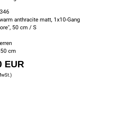
0346
 warm anthracite matt, 1x10-Gang
re", 50 cm / S
erren
 50 cm
0 EUR
MwSt.)