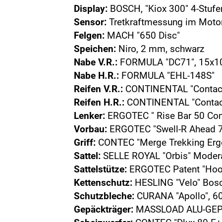
Display:
BOSCH, "Kiox 300" 4-Stufen
Sensor:
Tretkraftmessung im Motor
Felgen:
MACH "650 Disc"
Speichen:
Niro, 2 mm, schwarz
Nabe V.R.:
FORMULA "DC71", 15x
Nabe H.R.:
FORMULA "EHL-148S"
Reifen V.R.:
CONTINENTAL "Contact
Reifen H.R.:
CONTINENTAL "Contact
Lenker:
ERGOTEC " Rise Bar 50 Com
Vorbau:
ERGOTEC "Swell-R Ahead 7
Griff:
CONTEC "Merge Trekking Erg
Sattel:
SELLE ROYAL "Orbis" Moder
Sattelstütze:
ERGOTEC Patent "Hook 
Kettenschutz:
HESLING "Velo" Bos
Schutzbleche:
CURANA "Apollo", 60
Gepäckträger:
MASSLOAD ALU-GEP