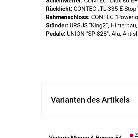
Scheinwerfer:
CONTEC "Dlux 80 E+
Rücklicht:
CONTEC „TL-335 E-Stop“,
Rahmenschloss:
CONTEC "Powerlo
Ständer:
URSUS "King2", Hinterbau,
Pedale:
UNION "SP-828", Alu, Antisl
Varianten des Artikels
Z.
Victoria Manoc 4 Herren 54