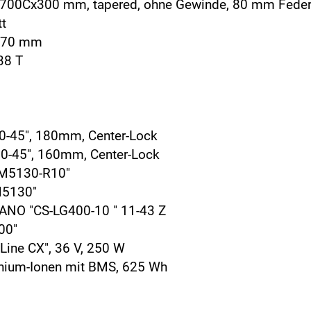
, 700Cx300 mm, tapered, ohne Gewinde, 80 mm Fede
tt
 170 mm
38 T
-45", 180mm, Center-Lock
-45", 160mm, Center-Lock
-M5130-R10"
M5130"
NO "CS-LG400-10 " 11-43 Z
00"
ine CX", 36 V, 250 W
hium-Ionen mit BMS, 625 Wh