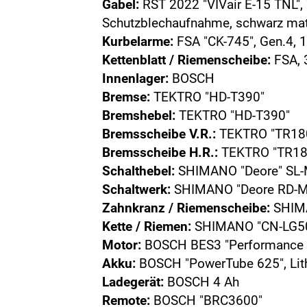
Gabel:
RST 2022 "VIVair E-15 TNL"
Schutzblechaufnahme, schwarz ma
Kurbelarme:
FSA "CK-745", Gen.4,
Kettenblatt / Riemenscheibe:
FSA, 
Innenlager:
BOSCH
Bremse:
TEKTRO "HD-T390"
Bremshebel:
TEKTRO "HD-T390"
Bremsscheibe V.R.:
TEKTRO "TR180
Bremsscheibe H.R.:
TEKTRO "TR180
Schalthebel:
SHIMANO "Deore" SL
Schaltwerk:
SHIMANO "Deore RD-
Zahnkranz / Riemenscheibe:
SHIMA
Kette / Riemen:
SHIMANO "CN-LG5
Motor:
BOSCH BES3 "Performance L
Akku:
BOSCH "PowerTube 625", Lit
Ladegerät:
BOSCH 4 Ah
Remote:
BOSCH "BRC3600"