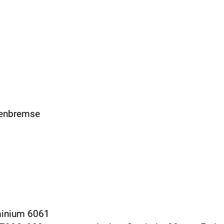
benbremse
minium 6061