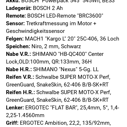
Akku:
BOSCH "Powerpack 545" 545Wh, BES3
Ladegerät:
BOSCH 2 Ah
Remote:
BOSCH LED-Remote "BRC3600"
Sensor:
Tretkraftmessung im Motor +
Geschwindigkeitssensor
Felgen:
MACH1 "Kargo L" 20" 25C-406, 36 Loch
Speichen:
Niro, 2 mm, Schwarz
Nabe V.R.:
SHIMANO "HB-QC400" Center
Lock,OLD:100mm, QR:133mm, 36H
Nabe H.R.:
SHIMANO "Nexus" 5-Gg. LL
Reifen V.R.:
Schwalbe SUPER MOTO-X Perf,
GreenGuard, SnakeSkin, 62-406 B/B-SK+RT
Reifen H.R.:
Schwalbe SUPER MOTO-X Perf,
GreenGuard, SnakeSkin, 62-406 B/B-SK+RT
Lenker:
ERGOTEC "FLAT BAR", 25,4mm, 5°, 1,4-
2,25-1.4560mm
Griff:
ERGOTEC Ambition, 22,2, 135/92mm,