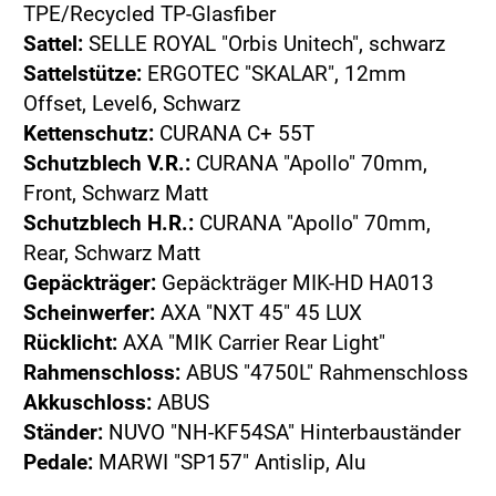
TPE/Recycled TP-Glasfiber
Sattel:
SELLE ROYAL "Orbis Unitech", schwarz
Sattelstütze:
ERGOTEC "SKALAR", 12mm
Offset, Level6, Schwarz
Kettenschutz:
CURANA C+ 55T
Schutzblech V.R.:
CURANA "Apollo" 70mm,
Front, Schwarz Matt
Schutzblech H.R.:
CURANA "Apollo" 70mm,
Rear, Schwarz Matt
Gepäckträger:
Gepäckträger MIK-HD HA013
Scheinwerfer:
AXA "NXT 45" 45 LUX
Rücklicht:
AXA "MIK Carrier Rear Light"
Rahmenschloss:
ABUS "4750L" Rahmenschloss
Akkuschloss:
ABUS
Ständer:
NUVO "NH-KF54SA" Hinterbauständer
Pedale:
MARWI "SP157" Antislip, Alu