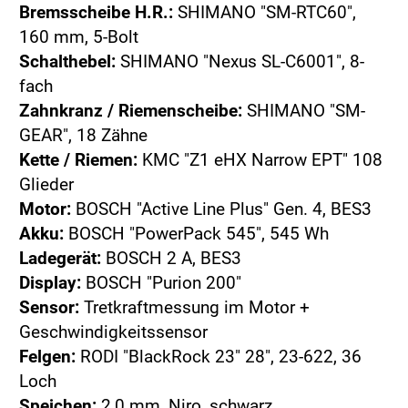
Bremsscheibe H.R.:
SHIMANO "SM-RTC60",
160 mm, 5-Bolt
Schalthebel:
SHIMANO "Nexus SL-C6001", 8-
fach
Zahnkranz / Riemenscheibe:
SHIMANO "SM-
GEAR", 18 Zähne
Kette / Riemen:
KMC "Z1 eHX Narrow EPT" 108
Glieder
Motor:
BOSCH "Active Line Plus" Gen. 4, BES3
Akku:
BOSCH "PowerPack 545", 545 Wh
Ladegerät:
BOSCH 2 A, BES3
Display:
BOSCH "Purion 200"
Sensor:
Tretkraftmessung im Motor +
Geschwindigkeitssensor
Felgen:
RODI "BlackRock 23" 28", 23-622, 36
Loch
Speichen:
2,0 mm, Niro, schwarz