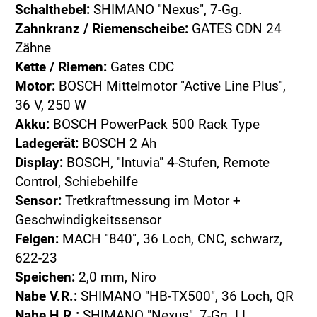
Schalthebel:
SHIMANO "Nexus", 7-Gg.
Zahnkranz / Riemenscheibe:
GATES CDN 24
Zähne
Kette / Riemen:
Gates CDC
Motor:
BOSCH Mittelmotor "Active Line Plus",
36 V, 250 W
Akku:
BOSCH PowerPack 500 Rack Type
Ladegerät:
BOSCH 2 Ah
Display:
BOSCH, "Intuvia" 4-Stufen, Remote
Control, Schiebehilfe
Sensor:
Tretkraftmessung im Motor +
Geschwindigkeitssensor
Felgen:
MACH "840", 36 Loch, CNC, schwarz,
622-23
Speichen:
2,0 mm, Niro
Nabe V.R.:
SHIMANO "HB-TX500", 36 Loch, QR
Nabe H.R.:
SHIMANO "Nexus", 7-Gg. LL