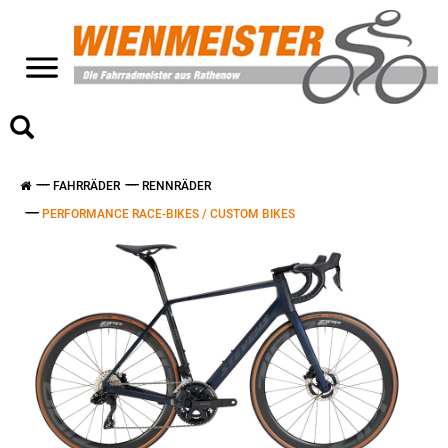
>
FAHRRÄDER
RENNRÄDER
PERFORMANCE RACE-BIKES / CUSTOM BIKES