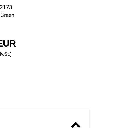
12173
 Green
 EUR
MwSt.)