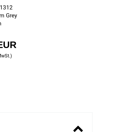
11312
om Grey
m
 EUR
MwSt.)