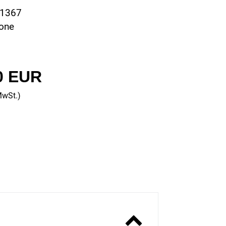
51367
tone
0 EUR
MwSt.)