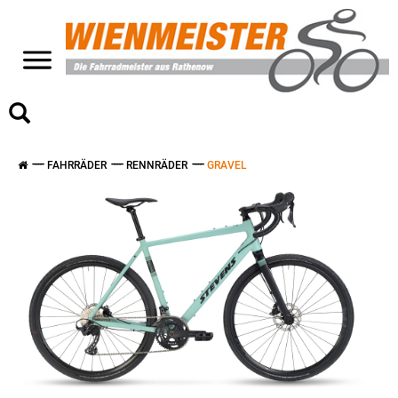
>
FAHRRÄDER
RENNRÄDER
GRAVEL