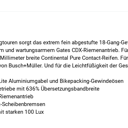
ingtouren sorgt das extrem fein abgestufte 18-Gang-G
m und wartungsarmem Gates CDX-Riemenantrieb. Für 
llimeter breite Continental Pure Contact-Reifen. Für 
e von Busch+Müller. Und für die Leichtfüßigkeit der
-Lite Aluminiumgabel und Bikepacking-Gewindeösen
etriebe mit 636% Übersetzungsbandbreite
Riemenantrieb
g-Scheibenbremsen
it starken 100 Lux