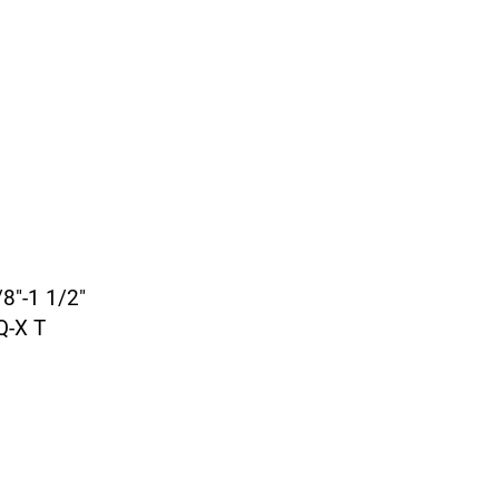
8"-1 1/2"
Q-X T