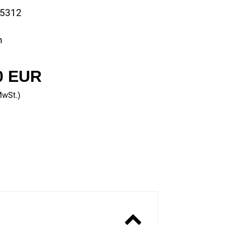
25312
m
0 EUR
MwSt.)