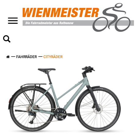
>
FAHRRÄDER
CITYRÄDER