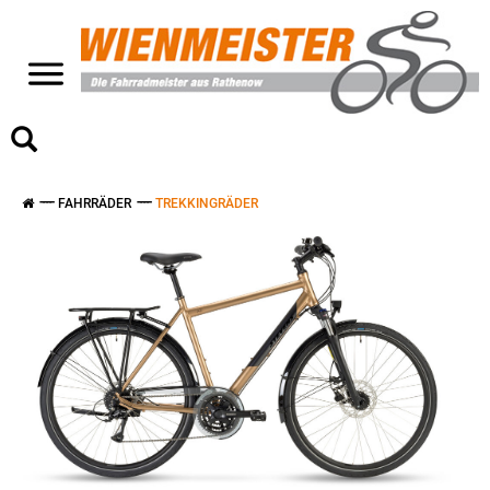
>
FAHRRÄDER
TREKKINGRÄDER