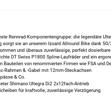
teste Rennrad-Komponentengruppe: die legendäre Ulteg
g sorgt sie an unserem Izoard Allround Bike dank 50
nkommen und überaus zuverlässige, perfekt dosierba
Leichte DT Swiss P1800 Spline-Laufräder und ein erg
n Bauteilen von renommierten Firmen wie FSA und D
Disc-Rahmen & -Gabel mit 12mm-Steckachsen
enpässe & Co.
teter Shimano Ultegra Di2 2x12fach-Antrieb
heiben für kraftvolle, zuverlässige Verzögerung