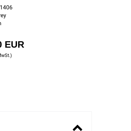
11406
rey
m
0 EUR
MwSt.)