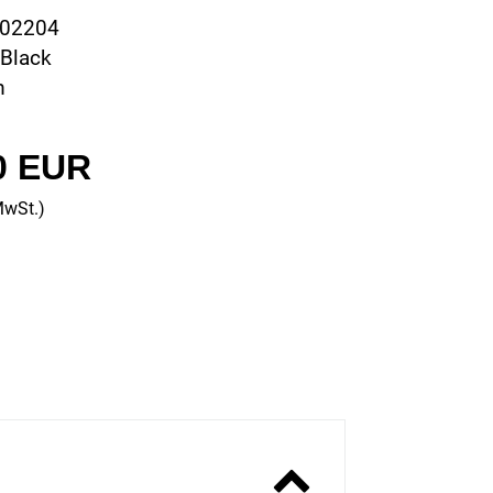
502204
 Black
m
0 EUR
MwSt.)