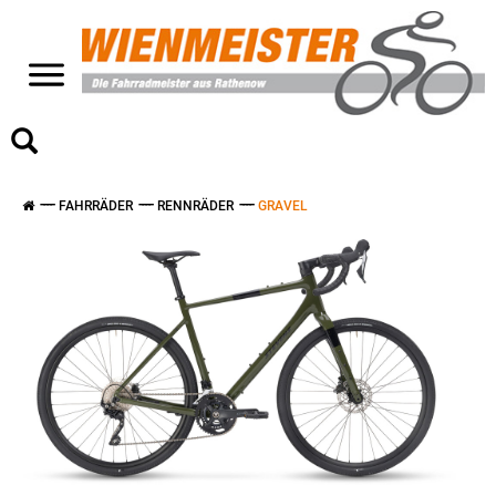
>
FAHRRÄDER
RENNRÄDER
GRAVEL