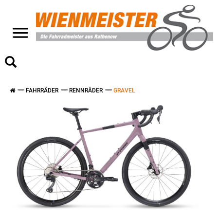
>
FAHRRÄDER
RENNRÄDER
GRAVEL