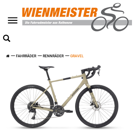
>
FAHRRÄDER
RENNRÄDER
GRAVEL