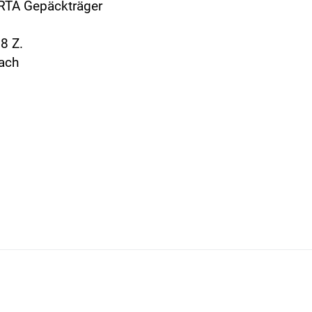
 RTA Gepäckträger
8 Z.
ach