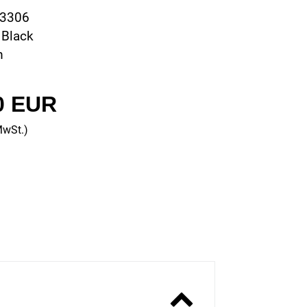
23306
 Black
m
0 EUR
MwSt.)