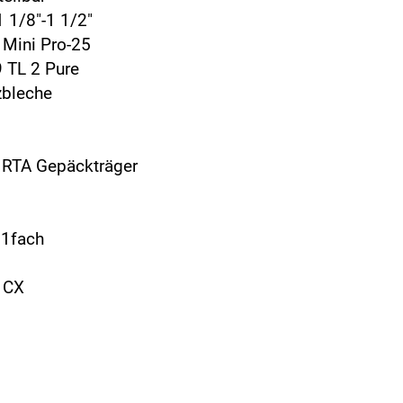
1 1/8"-1 1/2"
 Mini Pro-25
 TL 2 Pure
zbleche
 RTA Gepäckträger
11fach
 CX