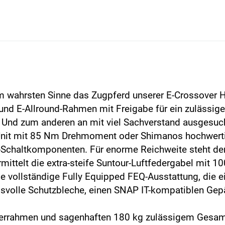
im wahrsten Sinne das Zugpferd unserer E-Crossover H
 und E-Allround-Rahmen mit Freigabe für ein zulässi
Und zum anderen an mit viel Sachverstand ausgesuch
Unit mit 85 Nm Drehmoment oder Shimanos hochwert
-Schaltkomponenten. Für enorme Reichweite steht d
ermittelt die extra-steife Suntour-Luftfedergabel mit 
e vollständige Fully Equipped FEQ-Ausstattung, die e
svolle Schutzbleche, einen SNAP IT-kompatiblen Gepä
igerrahmen und sagenhaften 180 kg zulässigem Gesa