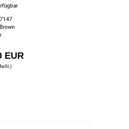
erfügbar
57147
 Brown
m
0 EUR
MwSt.)