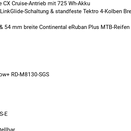
e CX Cruise-Antrieb mit 725 Wh-Akku
inkGlide-Schaltung & standfeste Tektro 4-Kolben B
l & 54 mm breite Continental eRuban Plus MTB-Reifen
adow+ RD-M8130-SGS
-S-E
tellbar