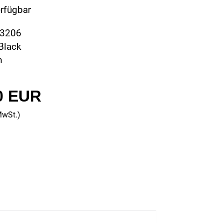
erfügbar
73206
Black
m
0 EUR
MwSt.)