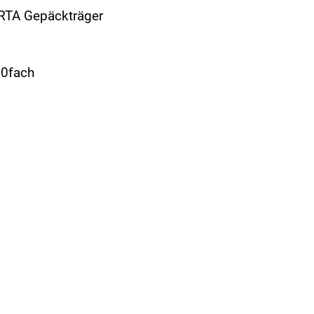
 RTA Gepäckträger
10fach