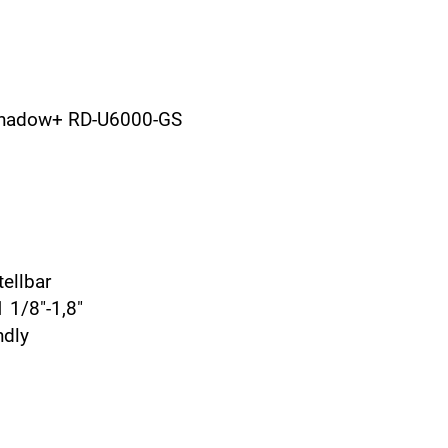
R
Shadow+ RD-U6000-GS
tellbar
 1/8"-1,8"
ndly