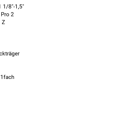
 1/8"-1,5"
 Pro 2
 Z
ckträger
11fach