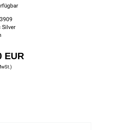
erfügbar
63909
 Silver
m
0 EUR
MwSt.)