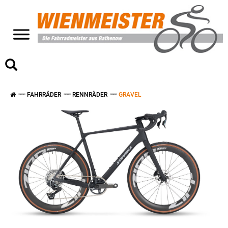
>
FAHRRÄDER
RENNRÄDER
GRAVEL