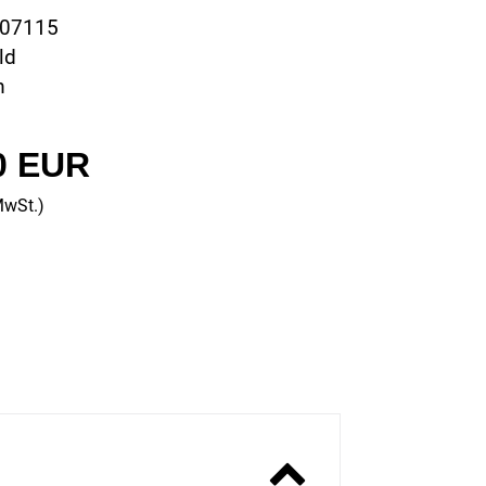
507115
ld
m
0 EUR
MwSt.)