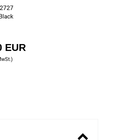
02727
Black
0 EUR
MwSt.)