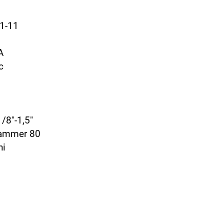
01-11
A
c
/8"-1,5"
Hammer 80
ni