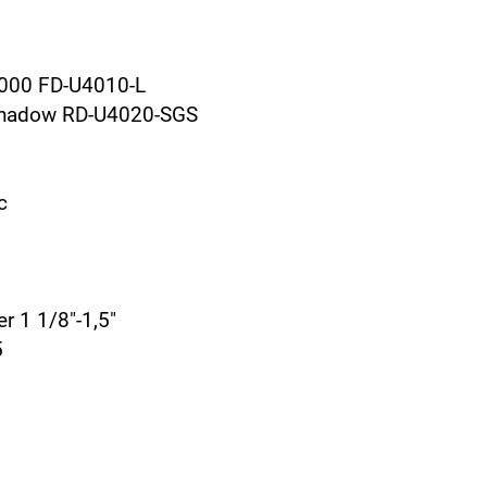
000 FD-U4010-L
Shadow RD-U4020-SGS
c
r 1 1/8"-1,5"
5