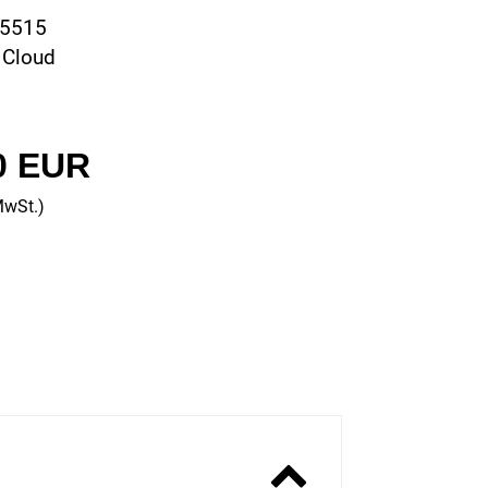
05515
 Cloud
0 EUR
MwSt.)