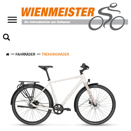
>
FAHRRÄDER
TREKKINGRÄDER