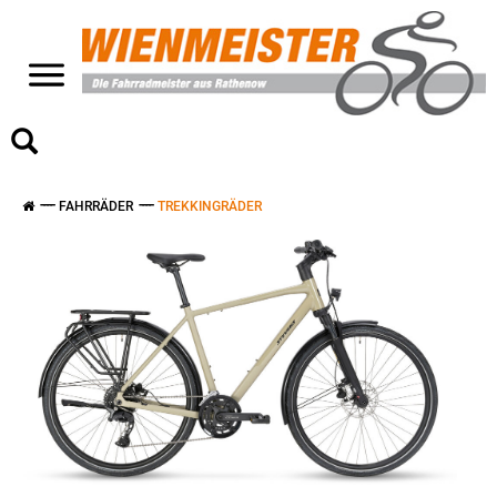
>
FAHRRÄDER
TREKKINGRÄDER