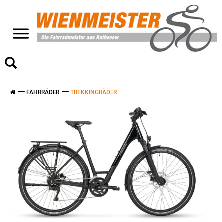
>
FAHRRÄDER
TREKKINGRÄDER