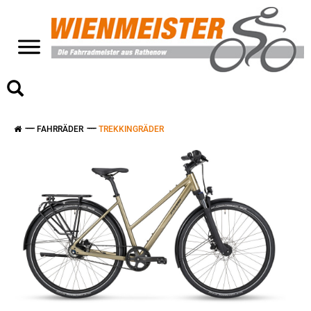
>
FAHRRÄDER
TREKKINGRÄDER