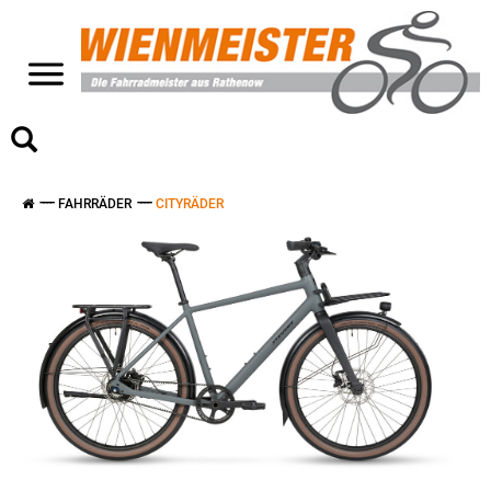
>
FAHRRÄDER
CITYRÄDER