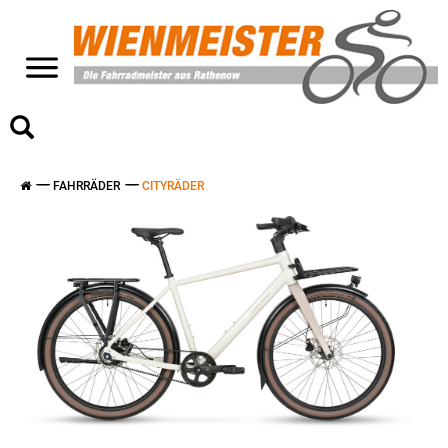
>
FAHRRÄDER
CITYRÄDER