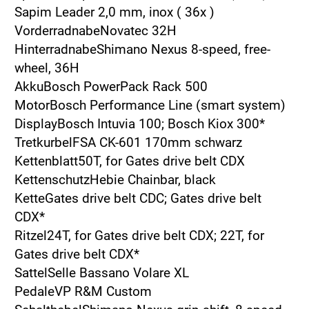
Sapim Leader 2,0 mm, inox ( 36x )
VorderradnabeNovatec 32H
HinterradnabeShimano Nexus 8-speed, free-
wheel, 36H
AkkuBosch PowerPack Rack 500
MotorBosch Performance Line (smart system)
DisplayBosch Intuvia 100; Bosch Kiox 300*
TretkurbelFSA CK-601 170mm schwarz
Kettenblatt50T, for Gates drive belt CDX
KettenschutzHebie Chainbar, black
KetteGates drive belt CDC; Gates drive belt
CDX*
Ritzel24T, for Gates drive belt CDX; 22T, for
Gates drive belt CDX*
SattelSelle Bassano Volare XL
PedaleVP R&M Custom