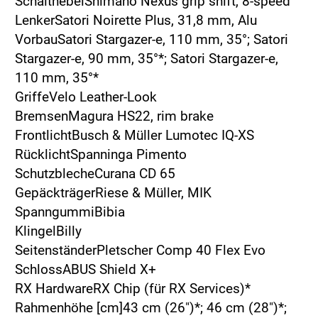
SchalthebelShimano Nexus grip shift, 8-speed
LenkerSatori Noirette Plus, 31,8 mm, Alu
VorbauSatori Stargazer-e, 110 mm, 35°; Satori
Stargazer-e, 90 mm, 35°*; Satori Stargazer-e,
110 mm, 35°*
GriffeVelo Leather-Look
BremsenMagura HS22, rim brake
FrontlichtBusch & Müller Lumotec IQ-XS
RücklichtSpanninga Pimento
SchutzblecheCurana CD 65
GepäckträgerRiese & Müller, MIK
SpanngummiBibia
KlingelBilly
SeitenständerPletscher Comp 40 Flex Evo
SchlossABUS Shield X+
RX HardwareRX Chip (für RX Services)*
Rahmenhöhe [cm]43 cm (26")*; 46 cm (28")*;