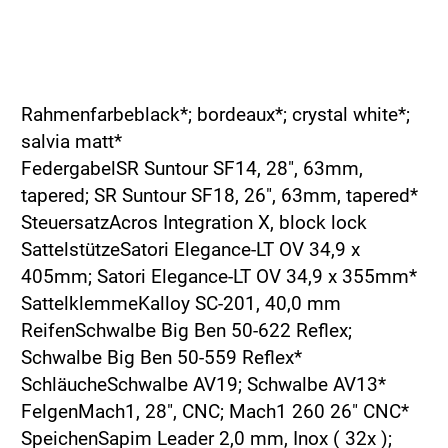
Rahmenfarbeblack*; bordeaux*; crystal white*;
salvia matt*
FedergabelSR Suntour SF14, 28", 63mm,
tapered; SR Suntour SF18, 26", 63mm, tapered*
SteuersatzAcros Integration X, block lock
SattelstützeSatori Elegance-LT OV 34,9 x
405mm; Satori Elegance-LT OV 34,9 x 355mm*
SattelklemmeKalloy SC-201, 40,0 mm
ReifenSchwalbe Big Ben 50-622 Reflex;
Schwalbe Big Ben 50-559 Reflex*
SchläucheSchwalbe AV19; Schwalbe AV13*
FelgenMach1, 28", CNC; Mach1 260 26" CNC*
SpeichenSapim Leader 2,0 mm, Inox ( 32x );