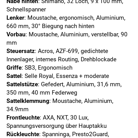
Nabe hinten
: Shimano, 32 Loch, 9 x 100 mm,
Schnellspanner
Lenker
: Moustache, ergonomisch, Aluminium,
660 mm, 30° Biegung nach hinten
Vorbau
: Moustache, Aluminium, verstellbar, 90
mm
Steuersatz
: Acros, AZF-699, gedichtete
Innenlager, internes Routing, Drehblockade
Griffe
: SB3, Ergonomisch
Sattel
: Selle Royal, Essenza + moderate
Sattelstütze
: Gefedert, Aluminium, 31,6 mm,
350 mm, 40 mm Federweg
Sattelklemmung
: Moustache, Aluminium,
34.9mm
Frontleuchte
: AXA, NXT, 30 Lux,
Spannungsversorgung über Hauptakku
Rückleuchte
: Spanninga, Presto2Guard,