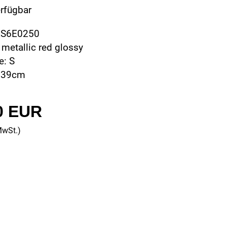
erfügbar
RS6E0250
 metallic red glossy
: S
 39cm
0 EUR
MwSt.)