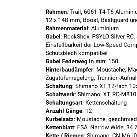
Rahmen
: Trail, 6061 T4-T6 Alumin
12 x 148 mm, Boost, Bashguard un
Rahmenmaterial
: Aluminium
Gabel
: RockShox, PSYLO Silver RC,
Einstellbarkeit der Low-Speed Co
Schutzblech kompatibel
Gabel Federweg in mm
: 150
Hinterbaudämpfer
: Moustache, Ma
Zugstufenregelung, Trunnion-Aufn
Schaltung
: Shimano XT 12-fach 10
Schaltwerk
: Shimano, XT, RD-M810
Schaltungsart
: Kettenschaltung
Anzahl Gänge
: 12
Kurbelsatz
: Moustache, geschmie
Kettenblatt
: FSA, Narrow Wide, 34 
Kette / Riemen
: Shimano, CN-M6100