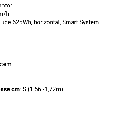
motor
km/h
Tube 625Wh, horizontal, Smart System
ystem
össe cm
: S (1,56 -1,72m)
0