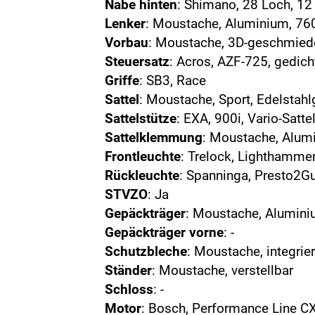
Nabe hinten
: Shimano, 28 Loch, 1
Lenker
: Moustache, Aluminium, 76
Vorbau
: Moustache, 3D-geschmie
Steuersatz
: Acros, AZF-725, gedich
Griffe
: SB3, Race
Sattel
: Moustache, Sport, Edelstahlg
Sattelstütze
: EXA, 900i, Vario-Sat
Sattelklemmung
: Moustache, Alu
Frontleuchte
: Trelock, Lighthamme
Rückleuchte
: Spanninga, Presto2G
STVZO
: Ja
Gepäckträger
: Moustache, Alumini
Gepäckträger vorne
: -
Schutzbleche
: Moustache, integrie
Ständer
: Moustache, verstellbar
Schloss
: -
Motor
: Bosch, Performance Line 