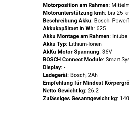
Motorposition am Rahmen
: Mittel
Motorunterstützung kmh
: bis 25 
Beschreibung Akku
: Bosch, Power
Akkukapäitaet in Wh
: 625
Akku Montage am Rahmen
: Intube
Akku Typ
: Lithium-Ionen
AkKu Motor Spannung
: 36V
BOSCH Connect Module
: Smart S
Display
: -
Ladegerät
: Bosch, 2Ah
Empfehlung für Mindest Körpergr
Netto Gewicht kg
: 26.2
Zulässiges Gesamtgewicht kg
: 14