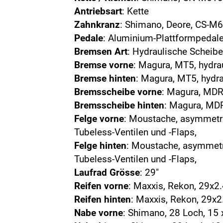
Antriebsart
: Kette
Zahnkranz
: Shimano, Deore, CS-M6
Pedale
: Aluminium-Plattformpedale
Bremsen Art
: Hydraulische Schei
Bremse vorne
: Magura, MT5, hydr
Bremse hinten
: Magura, MT5, hydr
Bremsscheibe vorne
: Magura, MD
Bremsscheibe hinten
: Magura, M
Felge vorne
: Moustache, asymmetri
Tubeless-Ventilen und -Flaps,
Felge hinten
: Moustache, asymmetri
Tubeless-Ventilen und -Flaps,
Laufrad Grösse
: 29"
Reifen vorne
: Maxxis, Rekon, 29x2
Reifen hinten
: Maxxis, Rekon, 29x2
Nabe vorne
: Shimano, 28 Loch, 15