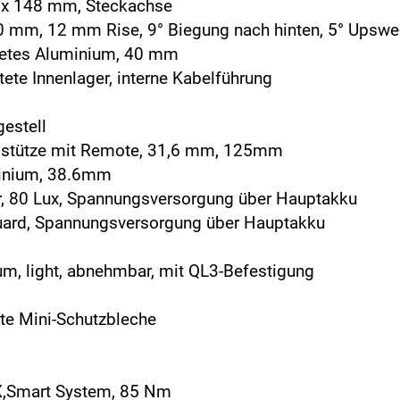
2 x 148 mm, Steckachse
0 mm, 12 mm Rise, 9° Biegung nach hinten, 5° Upsw
detes Aluminium, 40 mm
tete Innenlager, interne Kabelführung
estell​
telstütze mit Remote, 31,6 mm, 125mm
minium, 38.6mm
r, 80 Lux, Spannungsversorgung über Hauptakku
uard, Spannungsversorgung über Hauptakku
um, light, abnehmbar, mit QL3-Befestigung
rte Mini-Schutzbleche
CX,Smart System, 85 Nm