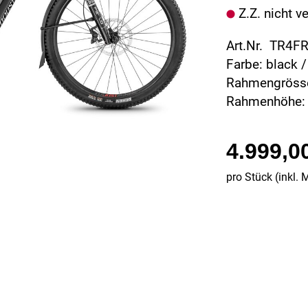
Z.Z. nicht v
Art.Nr. TR4F
Farbe: black /
Rahmengrösse
Rahmenhöhe:
4.999,0
pro Stück (inkl. 