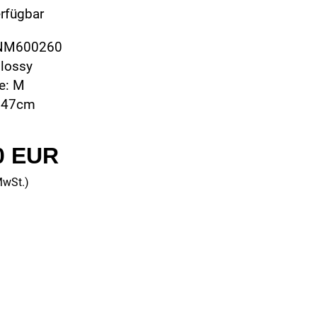
erfügbar
CNM600260
glossy
e: M
 47cm
0 EUR
MwSt.)