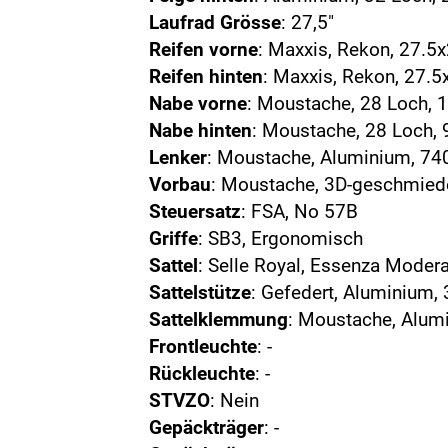
Laufrad Grösse
: 27,5"
Reifen vorne
: Maxxis, Rekon, 27.5x
Reifen hinten
: Maxxis, Rekon, 27.5
Nabe vorne
: Moustache, 28 Loch, 
Nabe hinten
: Moustache, 28 Loch,
Lenker
: Moustache, Aluminium, 74
Vorbau
: Moustache, 3D-geschmie
Steuersatz
: FSA, No 57B
Griffe
: SB3, Ergonomisch
Sattel
: Selle Royal, Essenza Moder
Sattelstütze
: Gefedert, Aluminiu
Sattelklemmung
: Moustache, Alu
Frontleuchte
: -
Rückleuchte
: -
STVZO
: Nein
Gepäckträger
: -