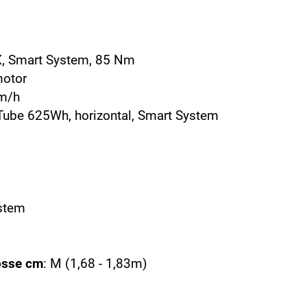
X, Smart System, 85 Nm
motor
km/h
Tube 625Wh, horizontal, Smart System
ystem
össe cm
: M (1,68 - 1,83m)
5