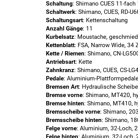
Schaltung
: Shimano CUES 11-fach
Schaltwerk
: Shimano, CUES, RD-U6
Schaltungsart
: Kettenschaltung
Anzahl Gänge
: 11
Kurbelsatz
: Moustache, geschmie
Kettenblatt
: FSA, Narrow Wide, 34 
Kette / Riemen
: Shimano, CN-LG500
Antriebsart
: Kette
Zahnkranz
: Shimano, CUES, CS-LG4
Pedale
: Aluminium-Plattformpedale
Bremsen Art
: Hydraulische Schei
Bremse vorne
: Shimano, MT420, h
Bremse hinten
: Shimano, MT410, 
Bremsscheibe vorne
: Shimano, 2
Bremsscheibe hinten
: Shimano, 
Felge vorne
: Aluminium, 32-Loch, 2
Felge hinten
: Aluminium, 32-Loch, 