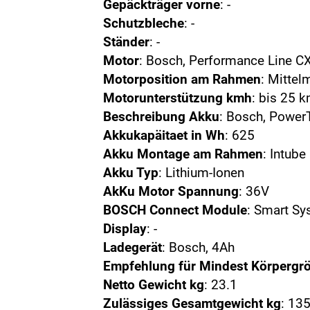
Gepäckträger vorne
: -
Schutzbleche
: -
Ständer
: -
Motor
: Bosch, Performance Line C
Motorposition am Rahmen
: Mittel
Motorunterstützung kmh
: bis 25 
Beschreibung Akku
: Bosch, Power
Akkukapäitaet in Wh
: 625
Akku Montage am Rahmen
: Intube
Akku Typ
: Lithium-Ionen
AkKu Motor Spannung
: 36V
BOSCH Connect Module
: Smart S
Display
: -
Ladegerät
: Bosch, 4Ah
Empfehlung für Mindest Körpergr
Netto Gewicht kg
: 23.1
Zulässiges Gesamtgewicht kg
: 13