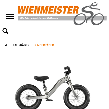
>
FAHRRÄDER
KINDERRÄDER