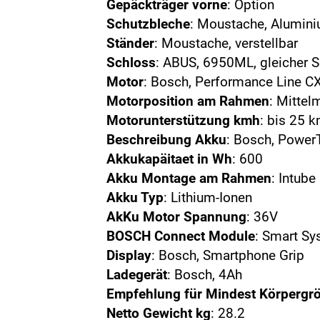
Gepäckträger vorne
: Option
Schutzbleche
: Moustache, Alumin
Ständer
: Moustache, verstellbar
Schloss
: ABUS, 6950ML, gleicher 
Motor
: Bosch, Performance Line C
Motorposition am Rahmen
: Mittel
Motorunterstützung kmh
: bis 25 
Beschreibung Akku
: Bosch, Powe
Akkukapäitaet in Wh
: 600
Akku Montage am Rahmen
: Intube
Akku Typ
: Lithium-Ionen
AkKu Motor Spannung
: 36V
BOSCH Connect Module
: Smart S
Display
: Bosch, Smartphone Grip
Ladegerät
: Bosch, 4Ah
Empfehlung für Mindest Körpergr
Netto Gewicht kg
: 28.2