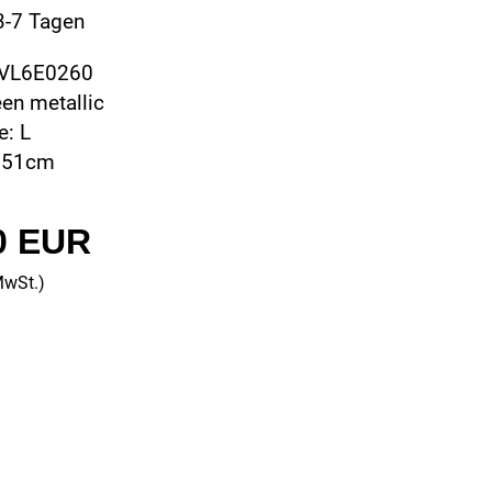
 3-7 Tagen
OVL6E0260
een metallic
: L
 51cm
0 EUR
MwSt.)