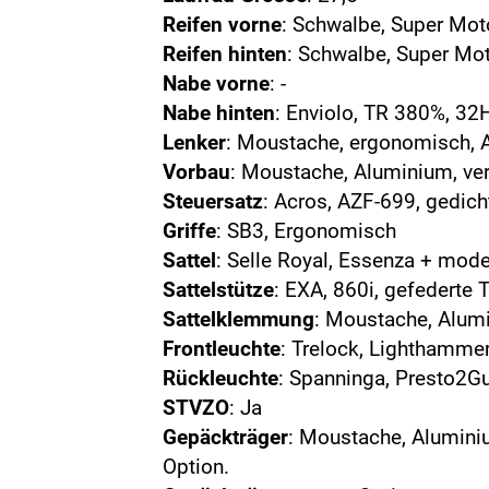
Reifen vorne
: Schwalbe, Super Moto
Reifen hinten
: Schwalbe, Super Mot
Nabe vorne
: -
Nabe hinten
: Enviolo, TR 380%, 3
Lenker
: Moustache, ergonomisch, 
Vorbau
: Moustache, Aluminium, ve
Steuersatz
: Acros, AZF-699, gedich
Griffe
: SB3, Ergonomisch
Sattel
: Selle Royal, Essenza + mod
Sattelstütze
: EXA, 860i, gefedert
Sattelklemmung
: Moustache, Alu
Frontleuchte
: Trelock, Lighthamme
Rückleuchte
: Spanninga, Presto2G
STVZO
: Ja
Gepäckträger
: Moustache, Alumini
Option.