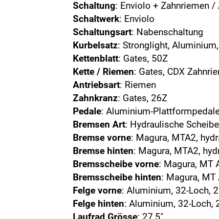
Schaltung
: Enviolo + Zahnriemen /
Schaltwerk
: Enviolo
Schaltungsart
: Nabenschaltung
Kurbelsatz
: Stronglight, Aluminiu
Kettenblatt
: Gates, 50Z
Kette / Riemen
: Gates, CDX Zahnri
Antriebsart
: Riemen
Zahnkranz
: Gates, 26Z
Pedale
: Aluminium-Plattformpedale
Bremsen Art
: Hydraulische Schei
Bremse vorne
: Magura, MTA2, hyd
Bremse hinten
: Magura, MTA2, hyd
Bremsscheibe vorne
: Magura, MT
Bremsscheibe hinten
: Magura, MT
Felge vorne
: Aluminium, 32-Loch, 2
Felge hinten
: Aluminium, 32-Loch, 
Laufrad Grösse
: 27,5"