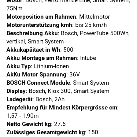
Motor
: Bosch, Performance Line, Smart System,
75Nm
Motorposition am Rahmen
: Mittelmotor
Motorunterstützung kmh
: bis 25 km/h
Beschreibung Akku
: Bosch, PowerTube 500Wh,
vertikal, Smart System
Akkukapäitaet in Wh
: 500
Akku Montage am Rahmen
: Intube
Akku Typ
: Lithium-Ionen
AkKu Motor Spannung
: 36V
BOSCH Connect Module
: Smart System
Display
: Bosch, Kiox 300, Smart System
Ladegerät
: Bosch, 2Ah
Empfehlung für Mindest Körpergrösse cm
:
1,57 - 1,90m
Netto Gewicht kg
: 27.6
Zulässiges Gesamtgewicht kg
: 150