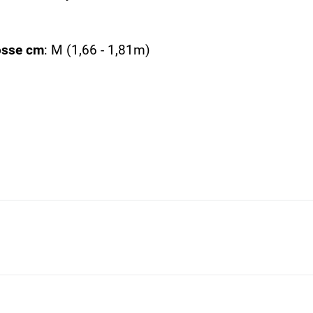
össe cm
: M (1,66 - 1,81m)
0