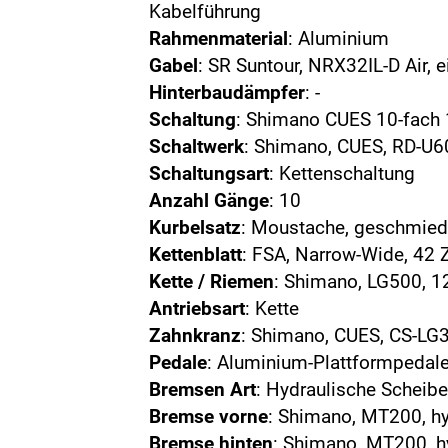
Kabelführung
Rahmenmaterial
: Aluminium
Gabel
: SR Suntour, NRX32IL-D Air,
Hinterbaudämpfer
: -
Schaltung
: Shimano CUES 10-fach
Schaltwerk
: Shimano, CUES, RD-U6
Schaltungsart
: Kettenschaltung
Anzahl Gänge
: 10
Kurbelsatz
: Moustache, geschmie
Kettenblatt
: FSA, Narrow-Wide, 42 
Kette / Riemen
: Shimano, LG500, 1
Antriebsart
: Kette
Zahnkranz
: Shimano, CUES, CS-LG3
Pedale
: Aluminium-Plattformpedale
Bremsen Art
: Hydraulische Schei
Bremse vorne
: Shimano, MT200, h
Bremse hinten
: Shimano, MT200, 