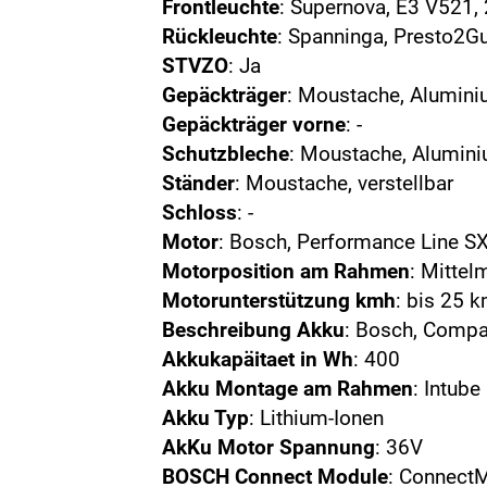
Frontleuchte
: Supernova, E3 V521
Rückleuchte
: Spanninga, Presto2G
STVZO
: Ja
Gepäckträger
: Moustache, Alumini
Gepäckträger vorne
: -
Schutzbleche
: Moustache, Alumin
Ständer
: Moustache, verstellbar
Schloss
: -
Motor
: Bosch, Performance Line S
Motorposition am Rahmen
: Mittel
Motorunterstützung kmh
: bis 25 
Beschreibung Akku
: Bosch, Comp
Akkukapäitaet in Wh
: 400
Akku Montage am Rahmen
: Intube
Akku Typ
: Lithium-Ionen
AkKu Motor Spannung
: 36V
BOSCH Connect Module
: ConnectM