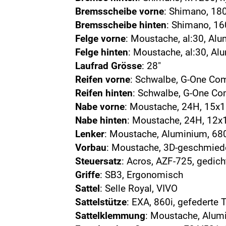
Bremsscheibe vorne
: Shimano, 1
Bremsscheibe hinten
: Shimano, 
Felge vorne
: Moustache, al:30, Al
Felge hinten
: Moustache, al:30, A
Laufrad Grösse
: 28"
Reifen vorne
: Schwalbe, G-One Co
Reifen hinten
: Schwalbe, G-One C
Nabe vorne
: Moustache, 24H, 15x
Nabe hinten
: Moustache, 24H, 12
Lenker
: Moustache, Aluminium, 68
Vorbau
: Moustache, 3D-geschmie
Steuersatz
: Acros, AZF-725, gedich
Griffe
: SB3, Ergonomisch
Sattel
: Selle Royal, VIVO
Sattelstütze
: EXA, 860i, gefedert
Sattelklemmung
: Moustache, Alu