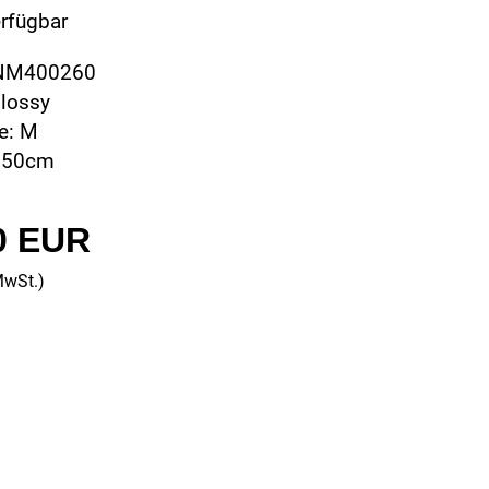
erfügbar
CNM400260
glossy
e: M
 50cm
0 EUR
MwSt.)